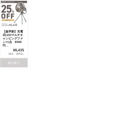
【超早割】充電
式LEDマルチキ
ャンピングファ
ン×1点 8580
円...
¥6,435
（税込・送料込）
購入終了