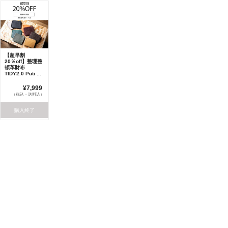
【超早割
20％off】整理整
頓革財布
TIDY2.0 Puti ...
¥7,999
（税込・送料込）
購入終了