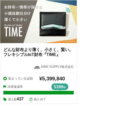
どんな財布より薄く、小さく、賢い。
フレキシブルIoT財布『TIME』
NINE SUPPLY株式会社
¥5,399,840
集まっている金額
5399
目標達成率
%
437
購入数
残り 終了