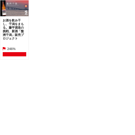
お酒を飲み干
し、干潟をまも
る。藤平酒造の
挑戦、新酒「盤
洲干潟」販売プ
ロジェクト
246%