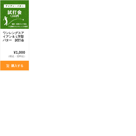
ワンレングスア
イアン＆ L字型
パター 試打会
¥1,000
（税込・送料込）
購入する