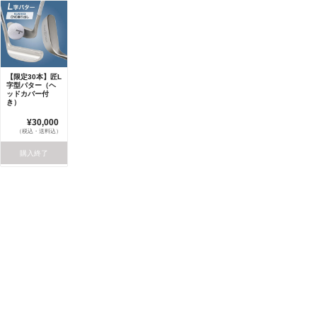
【限定30本】匠L
字型パター（ヘ
ッドカバー付
き）
¥30,000
（税込・送料込）
購入終了