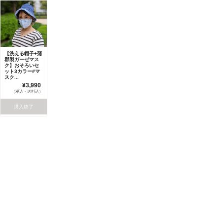
【洗える帽子+蒲
郡製ガーゼマス
ク】おそろいセ
ット3カラー#マ
スク...
¥3,990
（税込・送料込）
購入終了