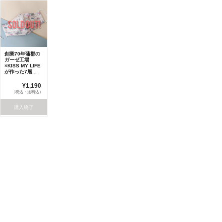
創業70年蒲郡の
ガーゼ工場
×KISS MY LIFE
が作った7層...
¥1,190
（税込・送料込）
購入終了