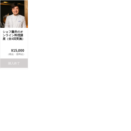
シェフ藤井のオ
ンライン料理講
座（全3回実施）
¥15,000
（税込・送料込）
購入終了