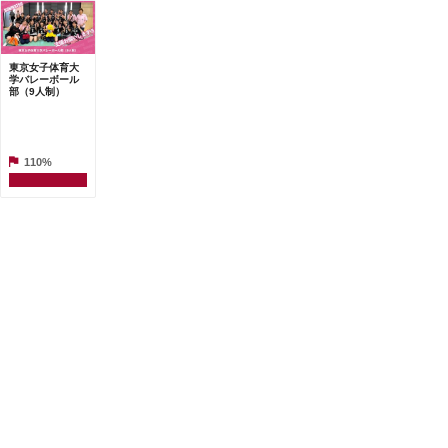
東京女子体育大
学バレーボール
部（9人制）
110%