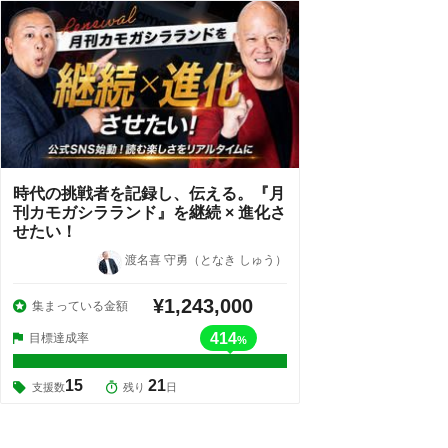
時代の挑戦者を記録し、伝える。『月
刊カモガシラランド』を継続 × 進化さ
せたい！
渡名喜 守勇（となき しゅう）
¥1,243,000
集まっている金額
414
目標達成率
%
15
21
支援数
残り
日