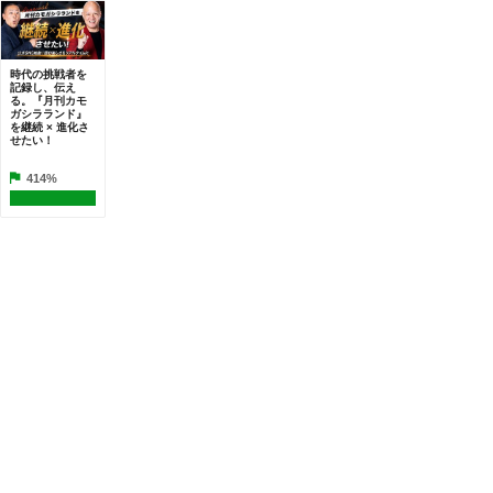
時代の挑戦者を
記録し、伝え
る。『月刊カモ
ガシラランド』
を継続 × 進化さ
せたい！
414%