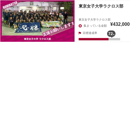
東京女子大学ラクロス部
東京女子大学ラクロス部
¥432,000
集まっている金額
目標達成率
72
%