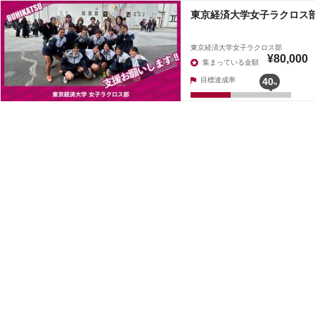
東京経済大学女子ラクロス
東京経済大学女子ラクロス部
¥80,000
集まっている金額
目標達成率
40
%