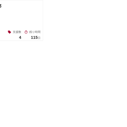
部
支援数
残り時間
4
115
日