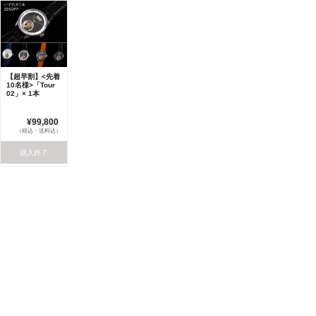
【超早割】<先着
10名様>「Tour
02」× 1本
¥99,800
（税込・送料込）
購入終了