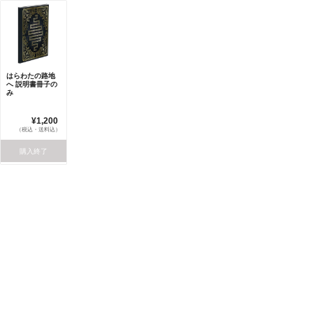
はらわたの路地
へ 説明書冊子の
み
¥1,200
（税込・送料込）
購入終了