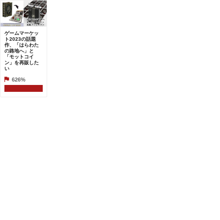
ゲームマーケッ
ト2023の話題
作、「はらわた
の路地へ」と
「モットコイ
ン」を再販した
い
626%