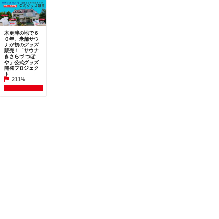
木更津の地で６
０年。老舗サウ
ナが初のグッズ
販売！「サウナ
きさらづ つぼ
や」公式グッズ
開発プロジェク
ト
211%