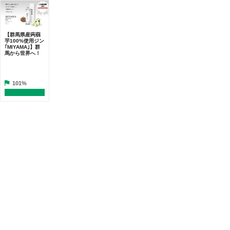
【群馬県産蒟蒻
芋100%使用ジン
｢MIYAMA｣】群
馬から世界へ！
101%