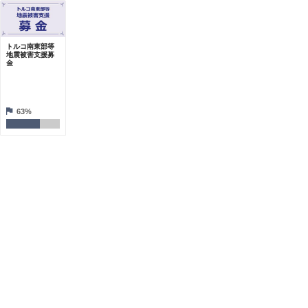
トルコ南東部等
地震被害支援募
金
63%