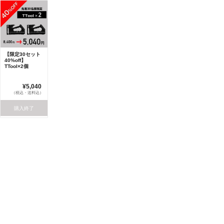
【限定30セット
40%off】
TTool×2個
¥5,040
（税込・送料込）
購入終了