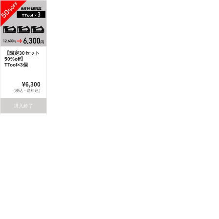
【限定30セット
50%off】
TTool×3個
¥6,300
（税込・送料込）
購入終了