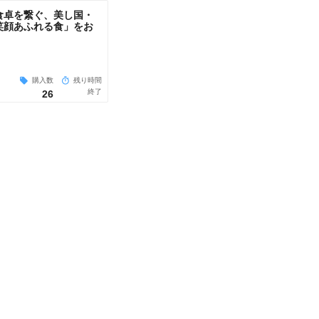
食卓を繋ぐ、美し国・
笑顔あふれる食」をお
購入数
残り時間
終了
26