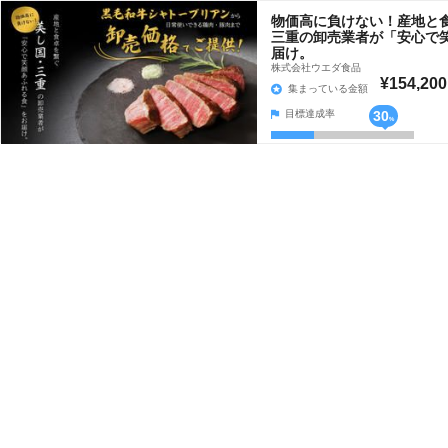
物価高に負けない！産地と
三重の卸売業者が「安心で
届け。
株式会社ウエダ食品
¥154,200
集まっている金額
目標達成率
30
%