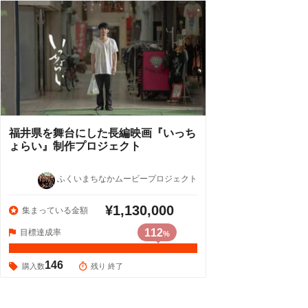
福井県を舞台にした長編映画『いっち
ょらい』制作プロジェクト
ふくいまちなかムービープロジェクト
¥1,130,000
集まっている金額
112
目標達成率
%
146
購入数
残り 終了