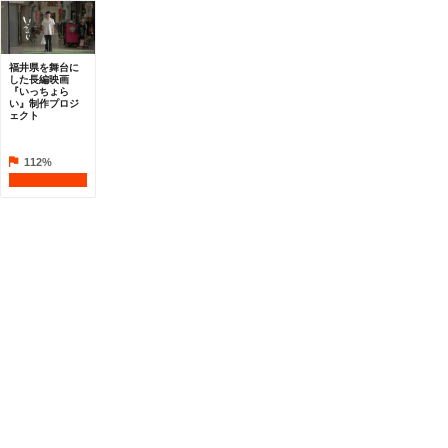
福井県を舞台に
した長編映画
『いっちょら
い』制作プロジ
ェクト
112%