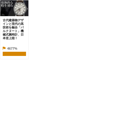
古代建築物デザ
インと現代の高
技術を融合「バ
ルクヌート」機
械式腕時計、日
本逆上陸！
4677%