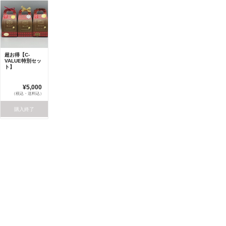
超お得【C-
VALUE特別セッ
ト】
¥5,000
（税込・送料込）
購入終了