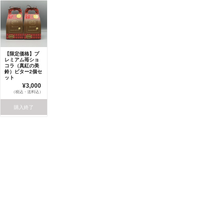
【限定価格】プ
レミアム苺ショ
コラ（真紅の美
鈴）ビター2個セ
ット
¥3,000
（税込・送料込）
購入終了