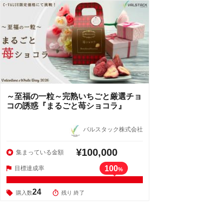
～至福の一粒～完熟いちごと厳選チョ
コの誘惑『まるごと苺ショコラ』
バルスタック株式会社
¥100,000
集まっている金額
100
目標達成率
%
24
購入数
残り 終了