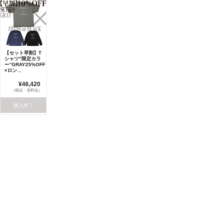
【セット早割】T
シャツ"限定カラ
ー”GRAY25%OFF
×ロン...
¥46,420
（税込・送料込）
購入終了