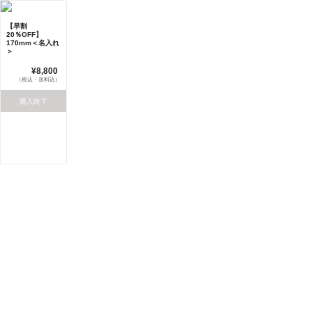
【早割
20％OFF】
170mm＜名入れ
＞
¥8,800
（税込・送料込）
購入終了