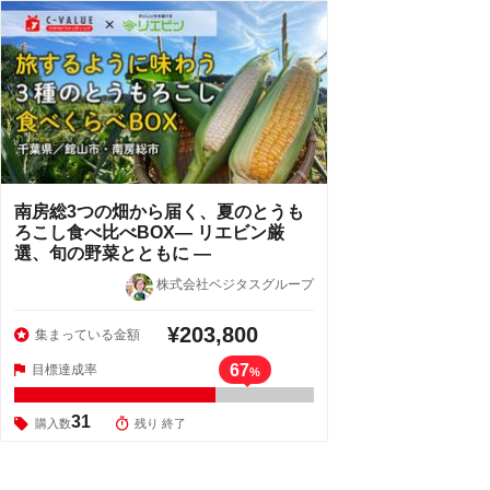
南房総3つの畑から届く、夏のとうも
ろこし食べ比べBOX― リエビン厳
選、旬の野菜とともに ―
株式会社ベジタスグループ
¥203,800
集まっている金額
67
目標達成率
%
31
購入数
残り 終了