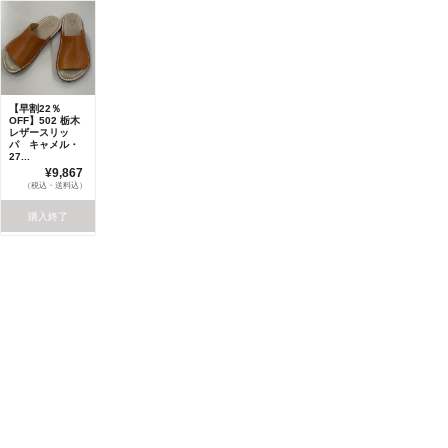
【早割22％
OFF】502 栃木
レザースリッ
パ キャメル・
27...
¥9,867
（税込・送料込）
購入終了