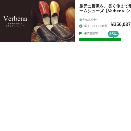
足元に贅沢を。長く使えて
ームシューズ【Verbena
東光株式会社
¥356,037
集まっている金額
目標達成率
356
%