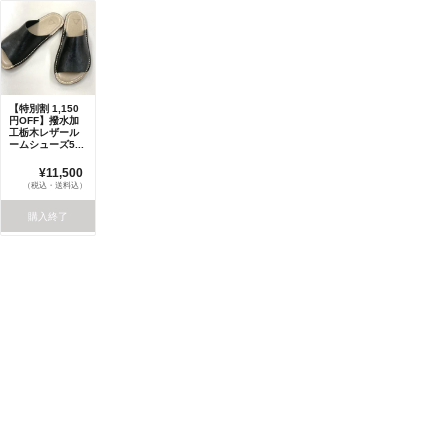
【特別割 1,150
円OFF】撥水加
工栃木レザール
ームシューズ5...
¥11,500
（税込・送料込）
購入終了