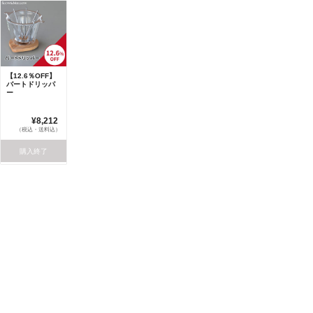
【12.6％OFF】
バートドリッパ
ー
¥8,212
（税込・送料込）
購入終了