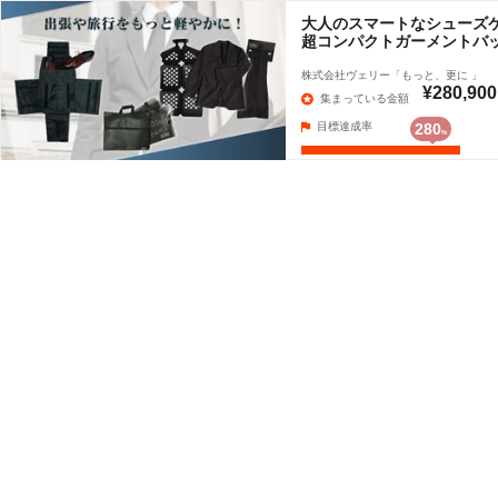
大人のスマートなシューズケ
超コンパクトガーメントバッ
株式会社ヴェリー「もっと、更に 」
¥280,900
集まっている金額
目標達成率
280
%