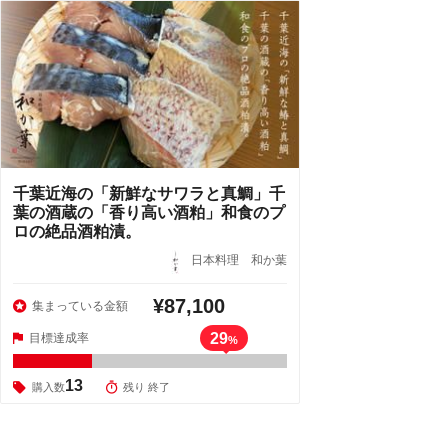
千葉近海の「新鮮なサワラと真鯛」千
葉の酒蔵の「香り高い酒粕」和食のプ
ロの絶品酒粕漬。
日本料理 和か葉
¥87,100
集まっている金額
29
目標達成率
%
13
購入数
残り 終了