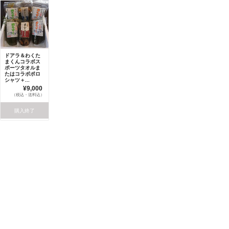
ドアラ＆わくた
まくんコラボス
ポーツタオルま
たはコラボポロ
シャツ＋...
¥9,000
（税込・送料込）
購入終了