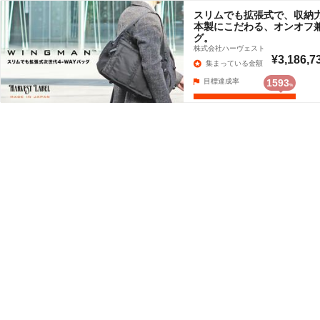
スリムでも拡張式で、収納
本製にこだわる、オンオフ兼
グ。
株式会社ハーヴェスト
¥3,186,7
集まっている金額
目標達成率
1593
%