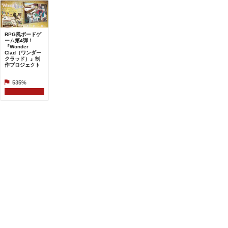
RPG風ボードゲ
ーム第4弾！
『Wonder
Clad（ワンダー
クラッド）』制
作プロジェクト
535%