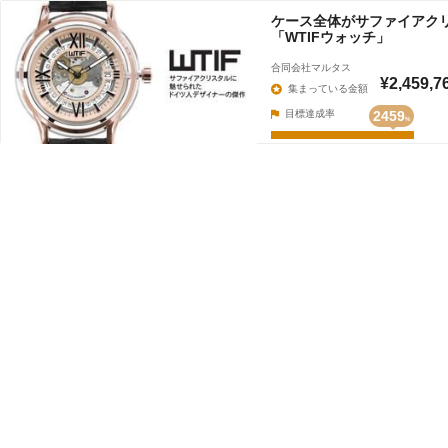
ケース全体がサファイアク
「WTIFウォッチ」
合同会社マルタス
¥2,459,7
集まっている金額
目標達成率
2459
%