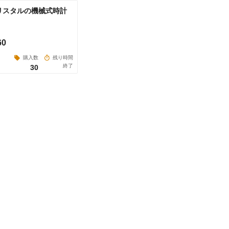
リスタルの機械式時計
60
購入数
残り時間
終了
30