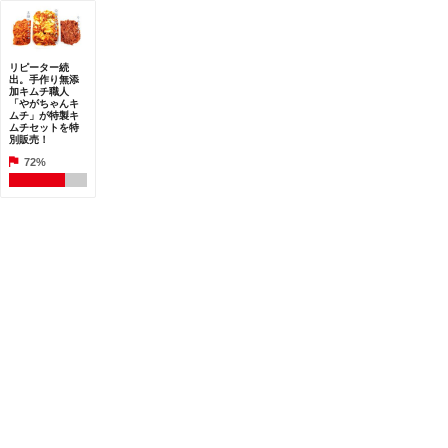
リピーター続
出。手作り無添
加キムチ職人
「やがちゃんキ
ムチ」が特製キ
ムチセットを特
別販売！
72%