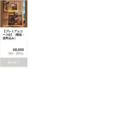
【プレミアムコ
ースB】（郵送・
送料込み）
¥8,000
（税込・送料込）
購入終了