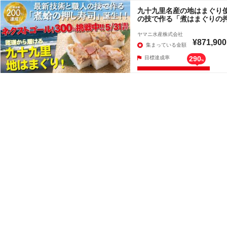
九十九里名産の地はまぐり
の技で作る「煮はまぐりの
ヤマニ水産株式会社
¥871,900
集まっている金額
目標達成率
290
%