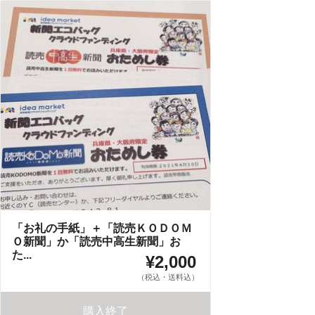
「お礼の手紙」＋「読売ＫＯＤＯＭ
Ｏ新聞」か「読売中高生新聞」お
た...
¥2,000
（税込・送料込）
購入終了