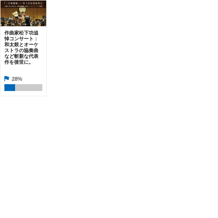
作曲家松下功追
悼コンサート：
和太鼓とオーケ
ストラの協奏曲
など斬新な代表
作を後世に。
28%