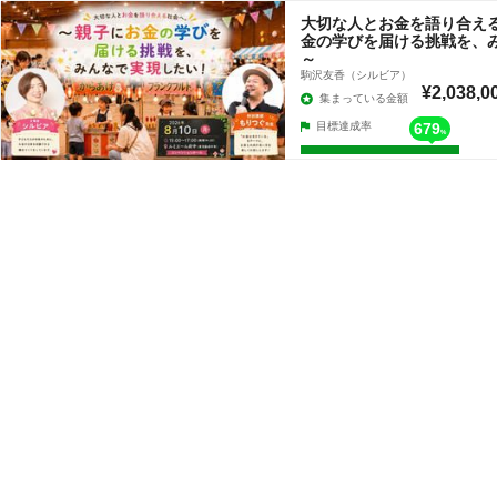
大切な人とお金を語り合える
金の学びを届ける挑戦を、
～
駒沢友香（シルビア）
¥2,038,0
集まっている金額
目標達成率
679
%