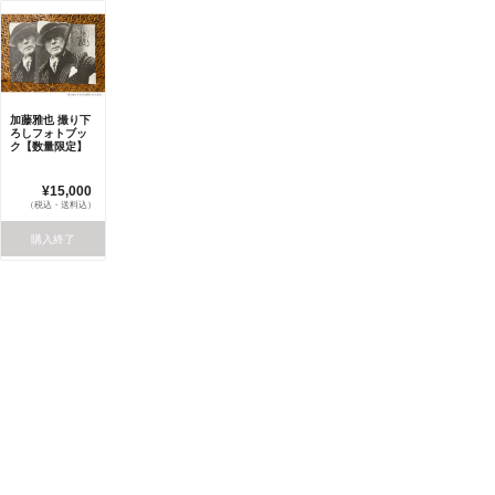
加藤雅也 撮り下
ろしフォトブッ
ク【数量限定】
¥15,000
（税込・送料込）
購入終了